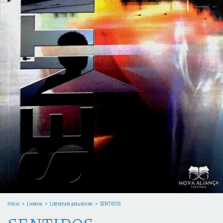
Início
>
Livraria
>
Literatura piauiense
>
SENTIDOS