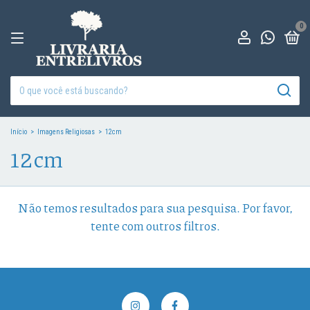
0
Início
>
Imagens Religiosas
>
12cm
12cm
Não temos resultados para sua pesquisa. Por favor,
tente com outros filtros.