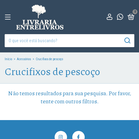
0
Início
>
Acessórios
>
Crucifixos de pescoço
Crucifixos de pescoço
Não temos resultados para sua pesquisa. Por favor,
tente com outros filtros.