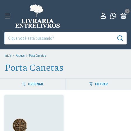
0
Início
>
Artigos
>
Porta Canetas
Porta Canetas
ORDENAR
FILTRAR