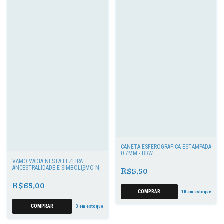
CANETA ESFEROGRÁFICA ESTAMPADA
0.7MM - BRW
VAMÔ VADIÁ NESTA LEZEIRA
ANCESTRALIDADE E SIMBOLISMO NA
R$5,50
DANÇA DA LEZEIRA DO SERTÃO DO
PIAUÍ
R$65,00
COMPRAR
10
em estoque
3
em estoque