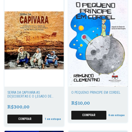
SERRA DA CAPIVARA AS
O PEQUENO PRÍNCIPE EM CORDEL
DESCOBERTAS E O LEGADO DE
NIÉDE GUIDON NA ÁREA
R$10,00
ARQUEOLÓGICA DE SÃO RAIMUNDO
R$300,00
NONATO
6
em estoque
1
em estoque