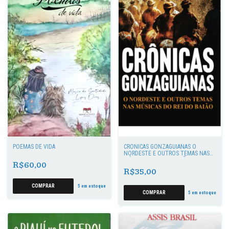
POEMAS DE VIDA
CRÔNICAS GONZAGUIANAS O
NORDESTE E OUTROS TEMAS NAS
MÚSICAS DO REI DO BAIÃO
R$60,00
R$35,00
5
em estoque
5
em estoque