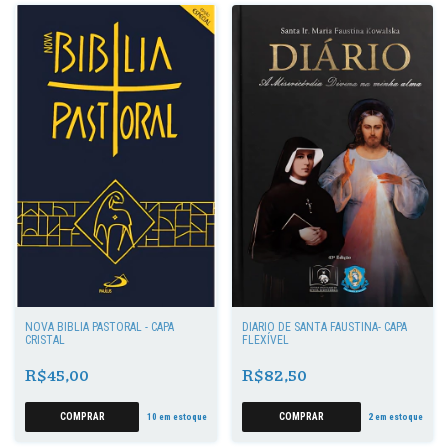
NOVA BÍBLIA PASTORAL - CAPA
DIÁRIO DE SANTA FAUSTINA- CAPA
CRISTAL
FLEXÍVEL
R$45,00
R$82,50
10
em estoque
2
em estoque