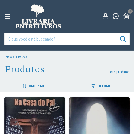
0
Início
>
Produtos
Produtos
816 produtos
ORDENAR
FILTRAR