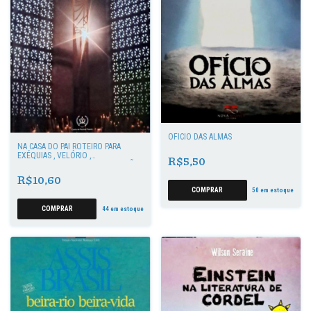
OFÍCIO DAS ALMAS
NA CASA DO PAI ROTEIRO PARA
EXÉQUIAS , VELÓRIO ,
R$5,50
SEPULTAMENTO E MISSA 10 EDICÃO
R$10,60
50
em estoque
44
em estoque