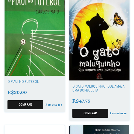
O PIAUÍ NO FUTEBOL
O GATO MALUQUINHO: QUE AMAVA
UMA BORBOLETA
R$30,00
R$47,75
3
em estoque
9
em estoque