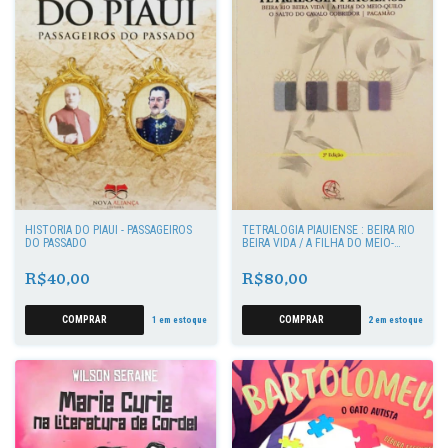
HISTÓRIA DO PIAUÍ - PASSAGEIROS
TETRALOGIA PIAUIENSE : BEIRA RIO
DO PASSADO
BEIRA VIDA / A FILHA DO MEIO-
QUILO/O SALTO DO CAVALO
COBRIDOR/ PACAMÃO
R$40,00
R$80,00
1
em estoque
2
em estoque