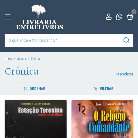
0
Início
>
Livraria
>
Crônica
Crônica
13 produtos
ORDENAR
FILTRAR