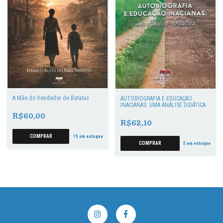
A Mãe do Vendedor de Batatas
AUTOBIOGRAFIA E EDUCAÇÃO
INACIANAS: UMA ANÁLISE DIDÁTICA
R$60,00
R$62,10
15
em estoque
5
em estoque