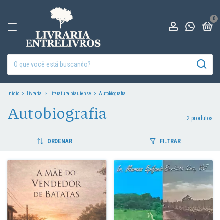
0
Início
>
Livraria
>
Literatura piauiense
>
Autobiografia
Autobiografia
2 produtos
ORDENAR
FILTRAR