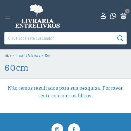
0
Início
>
Imagens Religiosas
>
60cm
60cm
Não temos resultados para sua pesquisa. Por favor,
tente com outros filtros.