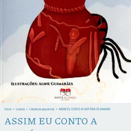
Início
>
Livraria
>
Literatura piauiense
>
ASSIM EU CONTO A HISTÓRIA DE ANANSI
ASSIM EU CONTO A