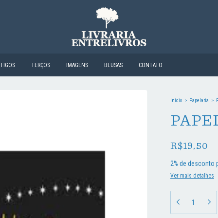
RTIGOS
TERÇOS
IMAGENS
BLUSAS
CONTATO
Início
>
Papelaria
>
PAPE
R$19,50
2% de desconto
p
Ver mais detalhes