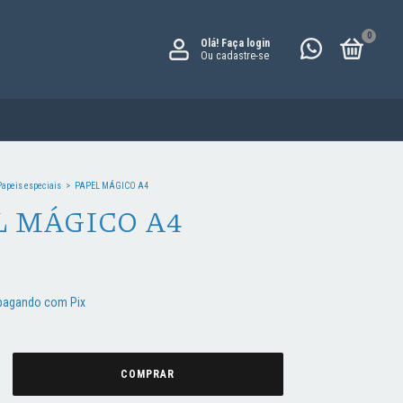
0
Olá!
Faça login
Ou cadastre-se
Papeis especiais
>
PAPEL MÁGICO A4
L MÁGICO A4
agando com Pix