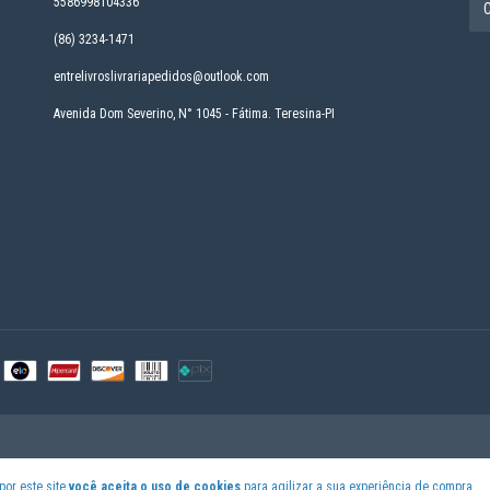
5586998104336
(86) 3234-1471
entrelivroslivrariapedidos@outlook.com
Avenida Dom Severino, N° 1045 - Fátima. Teresina-PI
por este site
você aceita o uso de cookies
para agilizar a sua experiência de compra.