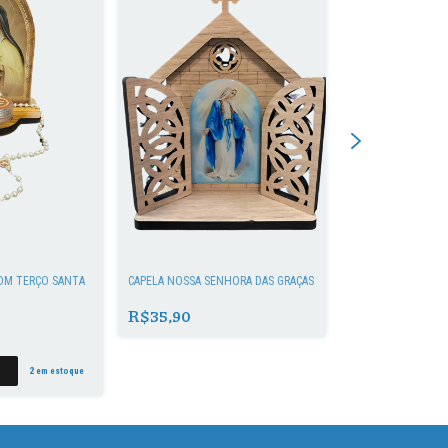
COM TERÇO SANTA
CAPELA NOSSA SENHORA DAS GRAÇAS
CAPELA DIVINO ES
R$35,90
R$35,00
2
em estoque