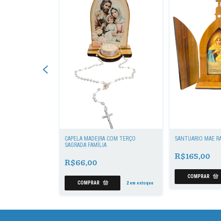
SÉ COM LÍRIO
CAPELA MADEIRA COM TERÇO
SANTUÁRIO MÃE R
SAGRADA FAMÍLIA
R$165,00
R$66,00
2
em estoque