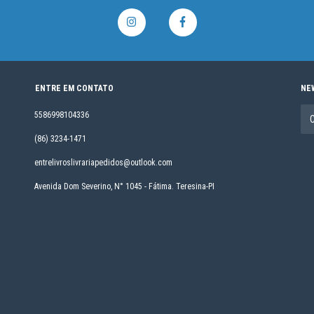
ENTRE EM CONTATO
NE
5586998104336
(86) 3234-1471
entrelivroslivrariapedidos@outlook.com
Avenida Dom Severino, N° 1045 - Fátima. Teresina-PI