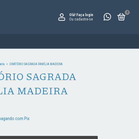
0
Olá!
Faça login
Ou cadastre-se
pela
>
ORATÓRIO SAGRADA FAMÍLIA MADEIRA
ÓRIO SAGRADA
LIA MADEIRA
agando com Pix