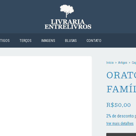
RTIGOS
TERÇOS
IMAGENS
BLUSAS
CONTATO
Início
>
Artigos
>
Ca
ORAT
FAMÍ
R$50,00
2% de desconto
p
Ver mais detalhes