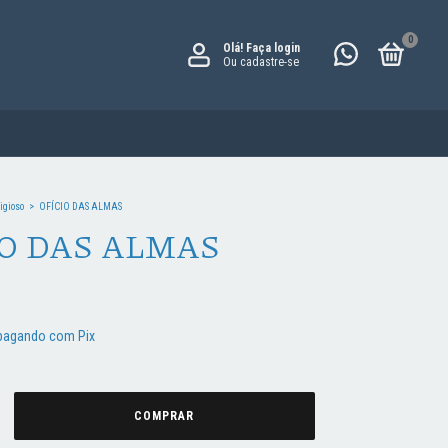
0
Olá!
Faça login
Ou cadastre-se
igioso
>
OFÍCIO DAS ALMAS
IO DAS ALMAS
agando com Pix