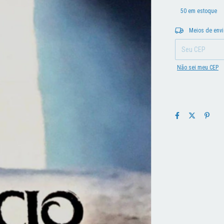
50
em estoque
Entregas para o CEP
Meios de env
Não sei meu CEP