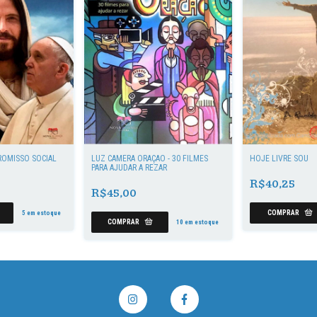
ROMISSO SOCIAL
LUZ CÂMERA ORAÇÃO - 30 FILMES
HOJE LIVRE SOU
PARA AJUDAR A REZAR
R$40,25
R$45,00
5
em estoque
10
em estoque