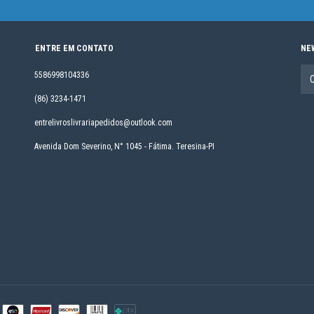
ENTRE EM CONTATO
NE
5586998104336
(86) 3234-1471
entrelivroslivrariapedidos@outlook.com
Avenida Dom Severino, N° 1045 - Fátima. Teresina-PI