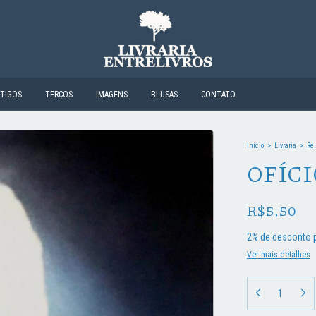
RTIGOS
TERÇOS
IMAGENS
BLUSAS
CONTATO
Início
>
Livraria
>
Rel
OFÍC
R$5,50
2% de desconto
p
Ver mais detalhes