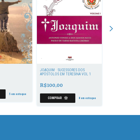
JOAQUIM : SUCESSORES DOS
OCTAVIANO: SUCES
APÓSTOLOS EM TERESINA VOL 1
APÓSTOLOS EM TER
R$100,00
R$100,00
5
em estoque
8
em estoque