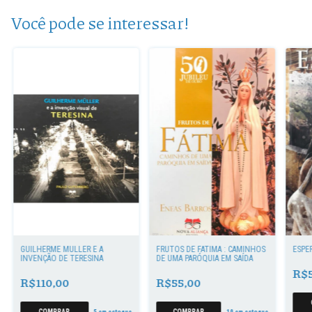
Você pode se interessar!
GUILHERME MÜLLER E A
FRUTOS DE FÁTIMA : CAMINHOS
ESPE
INVENÇÃO DE TERESINA
DE UMA PARÓQUIA EM SAÍDA
R$5
R$110,00
R$55,00
5
em estoque
10
em estoque