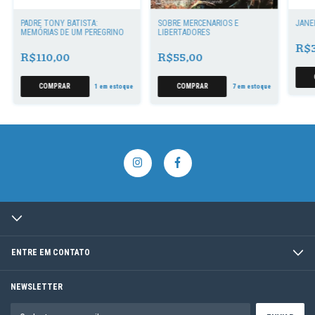
PADRE TONY BATISTA:
SOBRE MERCENÁRIOS E
JANE
MEMÓRIAS DE UM PEREGRINO
LIBERTADORES
R$3
R$110,00
R$55,00
1
em estoque
7
em estoque
ENTRE EM CONTATO
NEWSLETTER