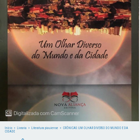
Início
>
Livraria
>
Literatura piauiense
>
CRÔNICAS :UM OLHAR DIVERSO DO MUNDO E DA
CIDADE